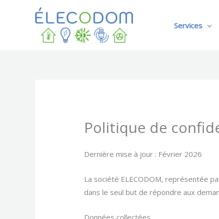
Aller
au
Services
contenu
Politique de confi
Dernière mise à jour : Février 2026
La société ELECODOM, représentée par C
dans le seul but de répondre aux deman
Données collectées